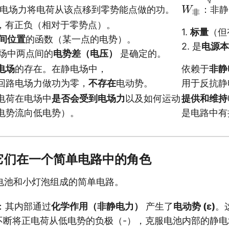
{W}
\frac{W
W_{\tex
电场力将电荷从该点移到零势能点做的功。
：非静
W
非
{q}
，有正负（相对于零势点）。
1.
标量
（但
间位置
的函数（某一点的电势）。
2. 是
电源本
电场中两点间的
电势差（电压）
是确定的。
电场
的存在。在静电场中，
依赖于
非静
回路电场力做功为零，
不存在
电动势。
用于反抗静
电荷在电场中
是否会受到电场力
以及如何运动
提供和维持
电势流向低电势）。
是电路中有
它们在一个简单电路中的角色
电池和小灯泡组成的简单电路。
：其内部通过
化学作用（非静电力）
产生了
电动势 (ε)
。
，不断将正电荷从低电势的负极（-），克服电池内部的静