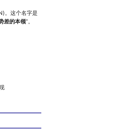
(N)。这个名字是
势差的本领
”。
现