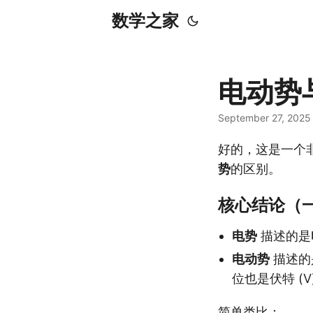
数学之家
电动势
September 27, 2025
好的，这是一个
势
的区别。
核心结论（
电势
描述的是
电动势
描述的
位也是伏特 (V
简单类比：