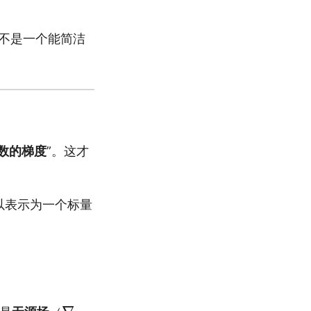
不是一个能简洁
数的梯度
”。这才
以表示为一个标量