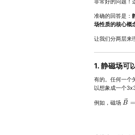
非常好的问题！
准确的回答是：
场性质的核心概
让我们分两层来
1. 静磁场
有的。任何一个
以想象成一个3
\
例如，磁场
B
v
e
c
{