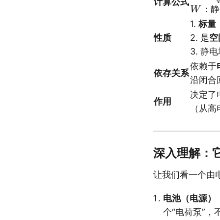
计算公式
\frac
W
：静
W
{q}
1.
标量
性质
2. 是
空
3. 静
依赖于
依存关系
沿闭合
决定了
作用
（从高
深入理解：
让我们看一个由
电池（电源）
个“电荷泵”