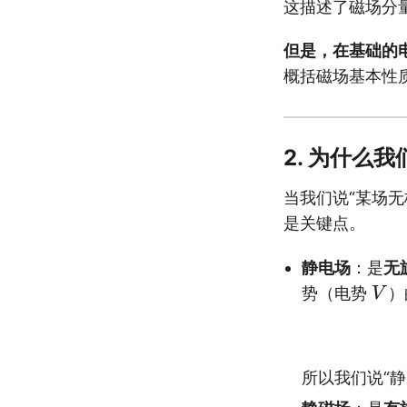
这描述了磁场分
B
}
但是，在基础的
=
概括磁场基本性
(
B
_
2. 为什么
x
,
当我们说“某场无
B
是关键点。
_
y
静电场
：是
无
,
V
势（电势
）
V
B
_
z
)
所以我们说“