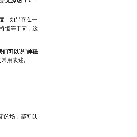
\
∇
⋅
是
无源场
（
n
a
度。如果存在一
b
将恒等于零，这
la
\
c
我们可以说“静磁
d
的常用表述。
o
t
\
v
e
c
{
零的场，都可以
B
}
=